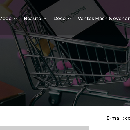
Mode
Beauté
Déco
Ventes Flash & évén
E-mail :
c